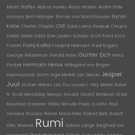
Albert Steffen
Aldous Huxley
Alissa Walser
Andre Gide
Byron
Anonym
Bert Hellinger
Börries von Münchhausen
Katie
ChS
Charlie Chaplin
Dalai Lama
Deepak Chopra
Dieter Sailer
Edda
Else Lasker-Schüler
Erich Fried
Erich
Franz Kafka
Fromm
Frederik Hetmann
Fred Rogers
Günter Eich
George Weideman
Gerald Hüter
Heinz
Herrmann Hesse
Piontek
Hildegard von Bingen
Jesper
Hyemeyohsts Storm
Inge Merkel
Jan Skacel
Juul
Jochen Mariss
Lao Tsu
Louise L. Hay
Martin Buber
N. Scott Momaday
Navajo
Novalis
Olson/ McNeish
Oriah
Mountain Dreamer
Pablo Neruda
Paulo Coelho
Paul
Verlaine
Picasso
Rainer Maria Rilke
Robert Betz
Rudolf
Rumi
Otto Wiemer
Sabine Lange
Siegfried von