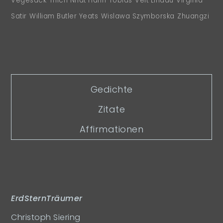
Vegesack
Thich Nhat Hanh
Tobias
Veit Lindau
Virginia
Satir
William Butler Yeats
Wislawa Szymborska
Zhuangzi
Gedichte
Zitate
Affirmationen
ErdSternTräumer
Christoph Siering