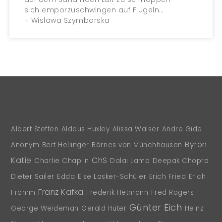
sich emporzuschwingen auf Flügeln…
– Wislawa Szymborska
Albert Steffen
Aldous Huxley
Alissa Walser
Andre Gide
Byron
Anonym
Bert Hellinger
Börries von Münchhausen
Katie
ChS
Charlie Chaplin
Dalai Lama
Deepak Chopra
Dieter Sailer
Edda
Else Lasker-Schüler
Erich Fried
Erich
Franz Kafka
Fromm
Frederik Hetmann
Fred Rogers
Günter Eich
George Weideman
Gerald Hüter
Heinz