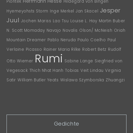
Herrmann Hesse
Piontek
Hildegard von Bingen
Jesper
Hyemeyohsts Storm
Inge Merkel
Jan Skacel
Juul
Jochen Mariss
Lao Tsu
Louise L. Hay
Martin Buber
N. Scott Momaday
Navajo
Novalis
Olson/ McNeish
Oriah
Mountain Dreamer
Pablo Neruda
Paulo Coelho
Paul
Verlaine
Picasso
Rainer Maria Rilke
Robert Betz
Rudolf
Rumi
Otto Wiemer
Sabine Lange
Siegfried von
Vegesack
Thich Nhat Hanh
Tobias
Veit Lindau
Virginia
Satir
William Butler Yeats
Wislawa Szymborska
Zhuangzi
Gedichte