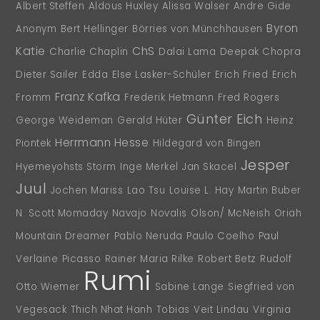
Albert Steffen
Aldous Huxley
Alissa Walser
Andre Gide
Byron
Anonym
Bert Hellinger
Börries von Münchhausen
Katie
ChS
Charlie Chaplin
Dalai Lama
Deepak Chopra
Dieter Sailer
Edda
Else Lasker-Schüler
Erich Fried
Erich
Franz Kafka
Fromm
Frederik Hetmann
Fred Rogers
Günter Eich
George Weideman
Gerald Hüter
Heinz
Herrmann Hesse
Piontek
Hildegard von Bingen
Jesper
Hyemeyohsts Storm
Inge Merkel
Jan Skacel
Juul
Jochen Mariss
Lao Tsu
Louise L. Hay
Martin Buber
N. Scott Momaday
Navajo
Novalis
Olson/ McNeish
Oriah
Mountain Dreamer
Pablo Neruda
Paulo Coelho
Paul
Verlaine
Picasso
Rainer Maria Rilke
Robert Betz
Rudolf
Rumi
Otto Wiemer
Sabine Lange
Siegfried von
Vegesack
Thich Nhat Hanh
Tobias
Veit Lindau
Virginia