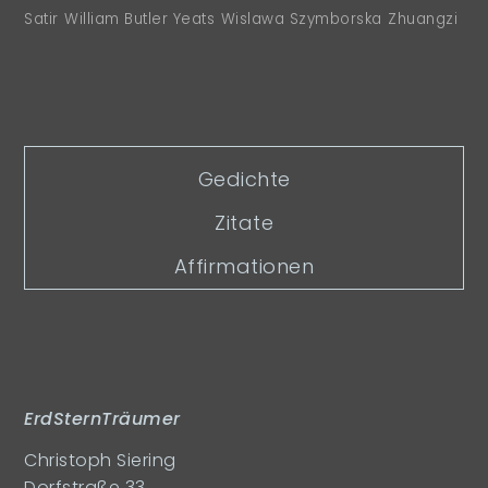
Satir
William Butler Yeats
Wislawa Szymborska
Zhuangzi
Gedichte
Zitate
Affirmationen
ErdSternTräumer
Christoph Siering
Dorfstraße 33