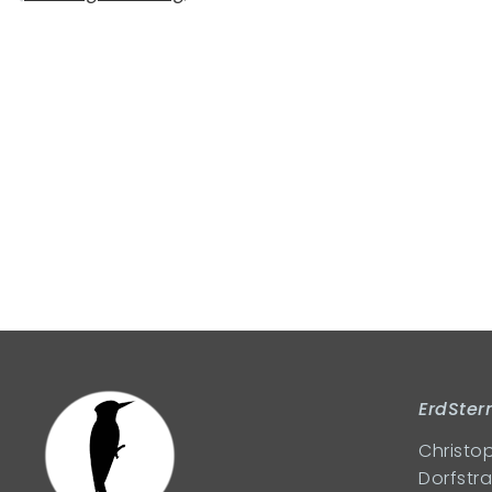
ErdSte
Christop
Dorfstr