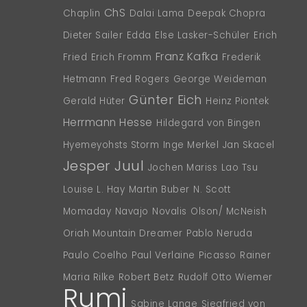
ChS
Chaplin
Dalai Lama
Deepak Chopra
Dieter Sailer
Edda
Else Lasker-Schüler
Erich
Franz Kafka
Fried
Erich Fromm
Frederik
Hetmann
Fred Rogers
George Weideman
Günter Eich
Gerald Hüter
Heinz Piontek
Herrmann Hesse
Hildegard von Bingen
Hyemeyohsts Storm
Inge Merkel
Jan Skacel
Jesper Juul
Jochen Mariss
Lao Tsu
Louise L. Hay
Martin Buber
N. Scott
Momaday
Navajo
Novalis
Olson/ McNeish
Oriah Mountain Dreamer
Pablo Neruda
Paulo Coelho
Paul Verlaine
Picasso
Rainer
Maria Rilke
Robert Betz
Rudolf Otto Wiemer
Rumi
Sabine Lange
Siegfried von