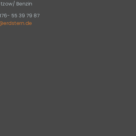
itzow/ Benzin
176- 55 39 79 87
@erdstern.de