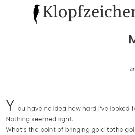
Klopfzeiche
M
Zi
Y
ou have no idea how hard I’ve looked for
Nothing seemed right.
What’s the point of bringing gold tothe go