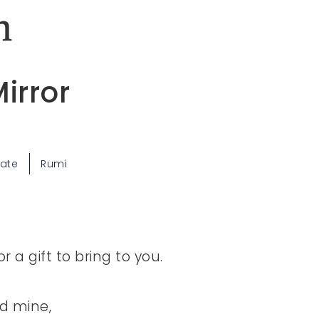
n
irror
tate
Rumi
 a gift to bring to you.
ld mine,