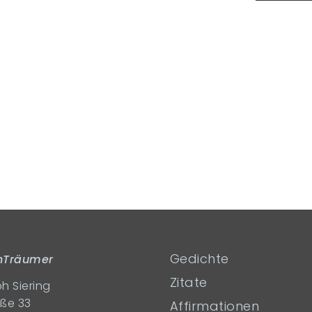
Gedichte
rnTräumer
Zitate
h Siering
aße 33
Affirmationen