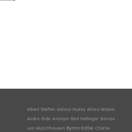
Albert Steffen
Aldous Huxley
Alissa Walser
Andre Gide
Anonym
Bert Hellinger
Börries
Byron Katie
von Münchhausen
Charlie