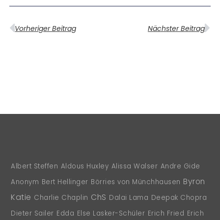
Vorheriger Beitrag
Nächster Beitrag
Albert Steffen
Aldous Huxley
Alissa Walser
Andre Gide
Byron
Anonym
Bert Hellinger
Börries von Münchhausen
Katie
ChS
Charlie Chaplin
Dalai Lama
Deepak Chopra
Dieter Sailer
Edda
Else Lasker-Schüler
Erich Fried
Erich