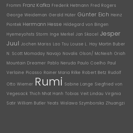
Franz Kafka
Fromm
Frederik Hetmann
Fred Rogers
Günter Eich
George Weideman
Gerald Hüter
Heinz
Herrmann Hesse
Piontek
Hildegard von Bingen
Jesper
Hyemeyohsts Storm
Inge Merkel
Jan Skacel
Juul
Jochen Mariss
Lao Tsu
Louise L. Hay
Martin Buber
N. Scott Momaday
Navajo
Novalis
Olson/ McNeish
Oriah
Mountain Dreamer
Pablo Neruda
Paulo Coelho
Paul
Verlaine
Picasso
Rainer Maria Rilke
Robert Betz
Rudolf
Rumi
Otto Wiemer
Sabine Lange
Siegfried von
Vegesack
Thich Nhat Hanh
Tobias
Veit Lindau
Virginia
Satir
William Butler Yeats
Wislawa Szymborska
Zhuangzi